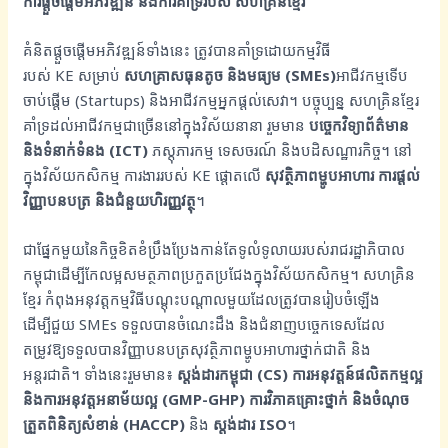
ការផ្តួចផ្តើមអភិវឌ្ឍន៍ និងការគាំទ្ររបស់ សហគ្រិនខ្មែរ
គំនិតផ្តួចផ្តើមអភិវឌ្ឍន៍ទាំងនេះ ត្រូវបានគាំទ្រដោយកម្មវិធី
របស់
KE
សម្រាប់
សហគ្រាសធុនតូច និងមធ្យម (
SMEs)
អាជីវកម្មទើប
ចាប់ផ្តើម (
Startups)
និងអាជីវកម្មអ្នកផ្តល់សេវា។ បច្ចុប្បន្ន សហគ្រិនខ្មែរ
គាំទ្រដល់អាជីវកម្មជាច្រើននៅក្នុងវិស័យនានា រួមមាន
បច្ចេកវិទ្យាព័ត៌មាន
និងទំនាក់ទំនង (
ICT)
ភស្តុភារកម្ម ទេសចរណ៍ និងបដិសណ្ឋារកិច្ច។ នៅ
ក្នុងវិស័យកសិកម្ម ការងាររបស់
KE
ផ្តោតលើ
សុវត្ថិភាពម្ហូបអាហារ ការផ្ដល់
វិញ្ញាបនបត្រ និងជំនួយហិរញ្ញវត្ថុ
។
ជាផ្នែកមួយនៃកិច្ចខិតខំប្រឹងប្រែងកាន់តែទូលំទូលាយរបស់រាជរដ្ឋាភិបាល
កម្ពុជាដើម្បីកែលម្អសមត្ថភាពប្រកួតប្រជែងក្នុងវិស័យកសិកម្ម។ សហគ្រិន
ខ្មែរ កំពុងអនុវត្តកម្មវិធីបណ្តុះបណ្តាលមួយដែលត្រូវបានរៀបចំឡើង
ដើម្បីជួយ
SMEs
ទទួលបានចំណេះដឹង និងជំនាញបច្ចេកទេសដែល
តម្រូវឱ្យទទួលបានវិញ្ញាបនបត្រសុវត្ថិភាពម្ហូបអាហារថ្នាក់ជាតិ និង
អន្តរជាតិ។ ទាំងនេះរួមមាន៖
ស្តង់ដារកម្ពុជា (
CS)
ការអនុវត្តន៍ផលិតកម្មល្អ
និងការអនុវត្តអនាម័យល្អ (
GMP-GHP)
ការវិភាគគ្រោះថ្នាក់ និងចំណុច
ត្រួតពិនិត្យសំខាន់ (
HACCP)
និង
ស្តង់ដារ
ISO
។