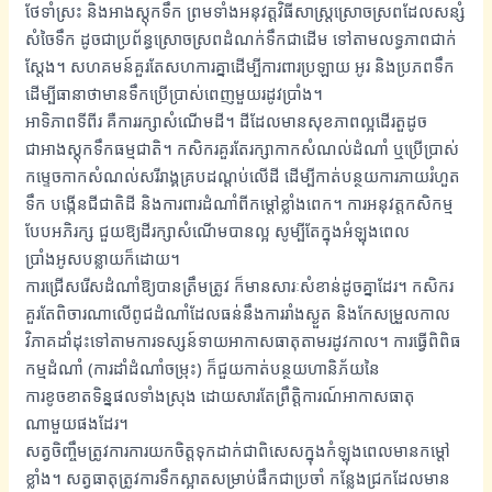
ថែទាំស្រះ និងអាងស្តុកទឹក ព្រមទាំងអនុវត្តវិធីសាស្ត្រស្រោចស្រពដែលសន្សំ
សំចៃទឹក ដូចជាប្រព័ន្ធស្រោចស្រពដំណក់ទឹកជាដើម ទៅតាមលទ្ធភាពជាក់
ស្តែង។ សហគមន៍គួរតែសហការគ្នាដើម្បីការពារប្រឡាយ អូរ និងប្រភពទឹក
ដើម្បីធានាថាមានទឹកប្រើប្រាស់ពេញមួយរដូវប្រាំង។
អាទិភាពទីពីរ គឺការរក្សាសំណើមដី។ ដីដែលមានសុខភាពល្អដើរតួដូច
ជាអាងស្តុកទឹកធម្មជាតិ។ កសិករគួរតែរក្សាកាកសំណល់ដំណាំ ឬប្រើប្រាស់
កម្ទេចកាកសំណល់សរីរាង្គគ្របដណ្តប់លើដី ដើម្បីកាត់បន្ថយការភាយរំហួត
ទឹក បង្កើនជីជាតិដី និងការពារដំណាំពីកម្តៅខ្លាំងពេក។ ការអនុវត្តកសិកម្ម
បែបអភិរក្ស ជួយឱ្យដីរក្សាសំណើមបានល្អ សូម្បីតែក្នុងអំឡុងពេល
ប្រាំងអូសបន្លាយក៏ដោយ។
ការជ្រើសរើសដំណាំឱ្យបានត្រឹមត្រូវ ក៏មានសារៈសំខាន់ដូចគ្នាដែរ។ កសិករ
គួរតែពិចារណាលើពូជដំណាំដែលធន់នឹងការរាំងស្ងួត និងកែសម្រួលកាល
វិភាគដាំដុះទៅតាមការទស្សន៍ទាយអាកាសធាតុតាមរដូវកាល។ ការធ្វើពិពិធ
កម្មដំណាំ (ការដាំដំណាំចម្រុះ) ក៏ជួយកាត់បន្ថយហានិភ័យនៃ
ការខូចខាតទិន្នផលទាំងស្រុង ដោយសារតែព្រឹត្តិការណ៍អាកាសធាតុ
ណាមួយផងដែរ។
សត្វចិញ្ចឹមត្រូវការការយកចិត្តទុកដាក់ជាពិសេសក្នុងកំឡុងពេលមានកម្តៅ
ខ្លាំង។ សត្វធាតុត្រូវការទឹកស្អាតសម្រាប់ផឹកជាប្រចាំ កន្លែងជ្រកដែលមាន