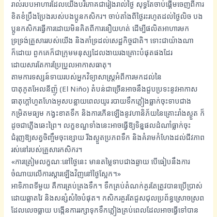
រាល់របបអាហារដែលយើងបរិភោគជារៀងរាល់ថ្ងៃ សុទ្ធតែចាប់ផ្តើមចេញពីការ
ខិតខំប្រឹងប្រែងរបស់បងប្អូនកសិករ។ ចាប់តាំងពីថ្ងៃរះរហូតដល់ថ្ងៃលិច បង
ប្អូនកសិករធ្វើការដោយមិនគិតពីការនឿយហត់ ដើម្បីផលិតអាហារមក
ទ្រទ្រង់គ្រួសាររបស់យើង និងគាំទ្រដល់សេដ្ឋកិច្ចជាតិ។ ទោះជាយ៉ាងណា
ក៏ដោយ ពួកគេក៏ជាក្រុមមនុស្សដែលងាយរងគ្រោះបំផុតផងដែរ
ដោយសារតែការប្រែប្រួលអាកាសធាតុ។
តាមការទស្សន៍ទាយរបស់អ្នកវិទ្យាសាស្ត្រអំពីការមកដល់នៃ
បាតុភូតអែលនីញ៉ូ (El Niño) តំបន់ជាច្រើនអាចនឹងជួបប្រទះនូវអាកាស
ធាតុក្តៅហួតហែងអូសបន្លាយពេលយូរ របាយទឹកភ្លៀងធ្លាក់ចុះទាបជាង
កម្រិតមធ្យម កង្វះខាតទឹក និងការកើនឡើងនូវហានិភ័យនៃគ្រោះរាំងស្ងួត ក៏
ដូចជាភ្លើងឆេះព្រៃ។ លក្ខខណ្ឌទាំងនេះអាចធ្វើឱ្យទិន្នផលដំណាំធ្លាក់ចុះ
ជំរុញឱ្យសត្វចិញ្ចឹមចុះខ្សោយ រីងស្ងួតប្រភពទឹក និងគំរាមកំហែងដល់ជីវភាព
រស់នៅរបស់គ្រួសារកសិករ។
«ការត្រៀមលក្ខណៈនៅថ្ងៃនេះ មានតម្លៃទាបជាងឆ្ងាយ បើធៀបនឹងការ
ចំណាយលើការស្តារឡើងវិញនៅថ្ងៃស្អែក។»
អាទិភាពទីមួយ គឺការគ្រប់គ្រងទឹក។ ទឹកគ្រប់តំណក់គួរតែត្រូវបានប្រើប្រាស់
ដោយឆ្លាតវៃ និងសន្សំសំចៃបំផុត។ កសិករគួរតែជួសជុលប្រព័ន្ធស្រោចស្រព
ដែលលេចធ្លាយ បង្កើនការរក្សាទុកទឹកភ្លៀងគ្រប់ពេលដែលអាចធ្វើទៅបាន