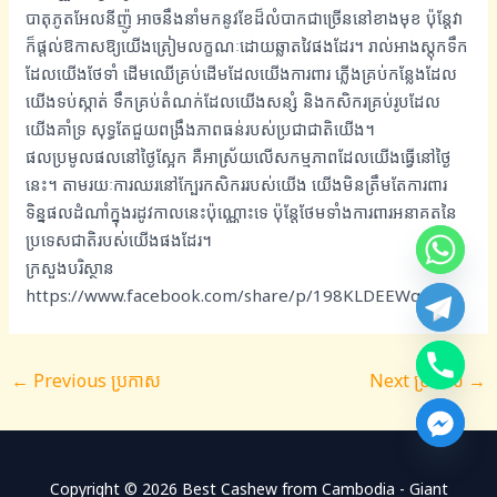
បាតុភូតអែលនីញ៉ូ អាចនឹងនាំមកនូវខែដ៏លំបាកជាច្រើននៅខាងមុខ ប៉ុន្តែវា
ក៏ផ្តល់ឱកាសឱ្យយើងត្រៀមលក្ខណៈដោយឆ្លាតវៃផងដែរ។ រាល់អាងស្តុកទឹក
ដែលយើងថែទាំ ដើមឈើគ្រប់ដើមដែលយើងការពារ ភ្លើងគ្រប់កន្លែងដែល
យើងទប់ស្កាត់ ទឹកគ្រប់តំណក់ដែលយើងសន្សំ និងកសិករគ្រប់រូបដែល
យើងគាំទ្រ សុទ្ធតែជួយពង្រឹងភាពធន់របស់ប្រជាជាតិយើង។
ផលប្រមូលផលនៅថ្ងៃស្អែក គឺអាស្រ័យលើសកម្មភាពដែលយើងធ្វើនៅថ្ងៃ
នេះ។ តាមរយៈការឈរនៅក្បែរកសិកររបស់យើង យើងមិនត្រឹមតែការពារ
ទិន្នផលដំណាំក្នុងរដូវកាលនេះប៉ុណ្ណោះទេ ប៉ុន្តែថែមទាំងការពារអនាគតនៃ
ប្រទេសជាតិរបស់យើងផងដែរ។
ក្រសួងបរិស្ថាន
https://www.facebook.com/share/p/198KLDEEWq/
←
Previous ប្រកាស
Next ប្រកាស
→
Copyright © 2026 Best Cashew from Cambodia - Giant