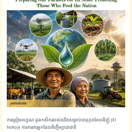
ការត្រៀមលក្ខណៈជូនកសិកររបស់យើងសម្រាប់បាតុភូតអែលនីញ៉ូ (El
Niño)៖ ការការពារអ្នកដែលចិញ្ចឹមប្រជាជាតិ