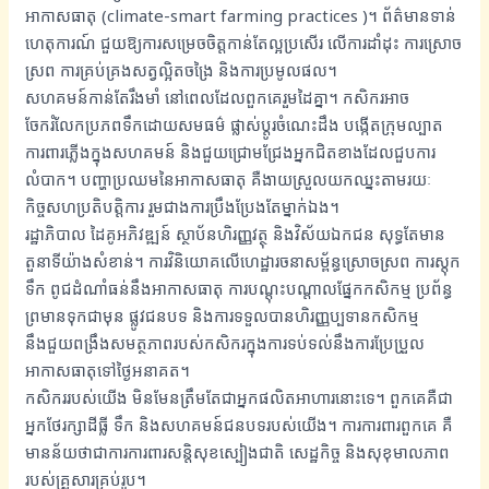
អាកាសធាតុ (climate-smart farming practices )។ ព័ត៌មានទាន់
ហេតុការណ៍ ជួយឱ្យការសម្រេចចិត្តកាន់តែល្អប្រសើរ លើការដាំដុះ ការស្រោច
ស្រព ការគ្រប់គ្រងសត្វល្អិតចង្រៃ និងការប្រមូលផល។
សហគមន៍កាន់តែរឹងមាំ នៅពេលដែលពួកគេរួមដៃគ្នា។ កសិករអាច
ចែករំលែកប្រភពទឹកដោយសមធម៌ ផ្លាស់ប្តូរចំណេះដឹង បង្កើតក្រុមល្បាត
ការពារភ្លើងក្នុងសហគមន៍ និងជួយជ្រោមជ្រែងអ្នកជិតខាងដែលជួបការ
លំបាក។ បញ្ហាប្រឈមនៃអាកាសធាតុ គឺងាយស្រួលយកឈ្នះតាមរយៈ
កិច្ចសហប្រតិបត្តិការ រួមជាងការប្រឹងប្រែងតែម្នាក់ឯង។
រដ្ឋាភិបាល ដៃគូអភិវឌ្ឍន៍ ស្ថាប័នហិរញ្ញវត្ថុ និងវិស័យឯកជន សុទ្ធតែមាន
តួនាទីយ៉ាងសំខាន់។ ការវិនិយោគលើហេដ្ឋារចនាសម្ព័ន្ធស្រោចស្រព ការស្តុក
ទឹក ពូជដំណាំធន់នឹងអាកាសធាតុ ការបណ្តុះបណ្តាលផ្នែកកសិកម្ម ប្រព័ន្ធ
ព្រមានទុកជាមុន ផ្លូវជនបទ និងការទទួលបានហិរញ្ញប្បទានកសិកម្ម
នឹងជួយពង្រឹងសមត្ថភាពរបស់កសិករក្នុងការទប់ទល់នឹងការប្រែប្រួល
អាកាសធាតុទៅថ្ងៃអនាគត។
កសិកររបស់យើង មិនមែនត្រឹមតែជាអ្នកផលិតអាហារនោះទេ។ ពួកគេគឺជា
អ្នកថែរក្សាដីធ្លី ទឹក និងសហគមន៍ជនបទរបស់យើង។ ការការពារពួកគេ គឺ
មានន័យថាជាការការពារសន្តិសុខស្បៀងជាតិ សេដ្ឋកិច្ច និងសុខុមាលភាព
របស់គ្រួសារគ្រប់រូប។