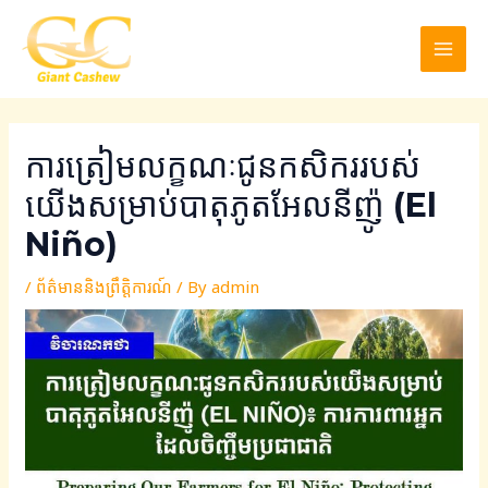
Skip
Post
MAI
to
navigation
MEN
content
ការត្រៀមលក្ខណៈជូនកសិកររបស់
យើងសម្រាប់បាតុភូតអែលនីញ៉ូ (El
Niño)
/
ព័ត៌មាននិងព្រឹត្តិការណ៍
/ By
admin