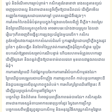
ម្លប់ និងចំណីអាហារគ្រប់គ្រាន់។ កសិករគួរតែធានាថា រោងសត្វមានខ្យល់
ចេញចូលបានល្អ និងតាមដានសត្វចិញ្ចឹមឱ្យបានដិតដល់ ដើម្បីរកមើល
សញ្ញានៃការស្ត្រេសដោយសារកម្តៅ ឬរោគសញ្ញាជំងឺផ្សេងៗ។
ការគំរាមកំហែងដ៏ធំបំផុតមួយក្នុងកំឡុងពេលអែលនីញ៉ូ គឺភ្លើង។ វាលស្រែ
និងព្រៃឈើដែលស្ងួតហួតហែង អាចឆាបឆេះយ៉ាងងាយស្រួល ដែលជា
រឿយៗកើតចេញពីទង្វើខ្វះការប្រុងប្រយ័ត្នតែមួយលើក។ កសិករ
គួរតែចៀសវាងការដុតកាកសំណល់ដំណាំ ឬការឆ្ការព្រៃដោយប្រើភ្លើងក្នុងរដូវ
ប្រាំង។ គួរតែបង្កើត និងថែទាំខ្សែក្រវាត់ការពារភ្លើងជុំវិញកសិដ្ឋាន ត្រៀម
ឧបករណ៍ឱ្យរួចរាល់សម្រាប់ករណីបន្ទាន់ ហើយសហគមន៍ត្រូវសហការគ្នា
ដើម្បីស្វែងរក និងពន្លត់ភ្លើងឱ្យបានទាន់ពេលវេលា មុនពេលវាឆ្លងរាលដាល
ធំដុំ។
ការការពារព្រៃឈើ ក៏ជាផ្នែកមួយនៃការការពារវិស័យកសិកម្មផងដែរ។
ព្រៃឈើជួយសម្រួលរបាយទឹកភ្លៀង ការពារប្រភពទឹក កាត់បន្ថយការច្រោះដី
និងជួយសម្រួលសីតុណ្ហភាពក្នុងតំបន់។ ការអភិរក្សព្រៃឈើនៅថ្ងៃនេះ គឺ
ដើម្បីជួយទ្រទ្រង់កសិកម្មនៅថ្ងៃស្អែក។
បច្ចេកវិទ្យា និងព័ត៌មាន ក៏អាចជួយពង្រឹងភាពធន់បានដែរ។ កសិករគួរតែ
តាមដានការទស្សន៍ទាយអាកាសធាតុប្រចាំរដូវ ស្វែងរកការប្រឹក្សា
បច្ចេកទេសពីមន្ត្រីផ្សព្វផ្សាយកសិកម្ម និងអនុវត្តវិធីសាស្ត្រកសិកម្មវៃឆ្លាត