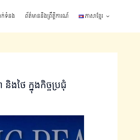
ាក់ទំនង
ព័ត៌មាននិងព្រឹត្តិការណ៍
ភាសាខ្មែរ
ថៃ ក្នុងកិច្ចប្រជុំ