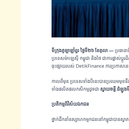
ទីក្រុងគូឡាឡាំពួរ ថ្ងៃទី២៦ ខែតុលា —
ប្រធានា
ប្រទេសម៉ាឡេស៊ី កម្ពុជា និងថៃ ជាការផ្លាស់ប្
ចុះផ្សាយរបស់
DetikFinance
ការប្រកាសនេះត
កាលពីមុន ប្រទេសទាំងបីនេះបានប្រឈមមុខនឹ
ទាំងផលិតផលកសិកម្មដូចជា
ស្វាយចន្ទី ដំឡូងម
ប្រតិកម្មពិវិស័យឯកជន
ថ្នាក់ដឹកនាំឧស្សាហកម្មកជននៅកម្ពុជាបានស្វា