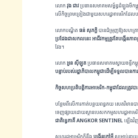
លោក
វុង ជាវ
ប្រធានសមាគមសម្ព័ន្ធដំឡូងមីក
លើកិច្ចព្រមព្រៀងជាមួយសហរដ្ឋអាមេរិកដែលបង
លោកបណ្ឌិត
ធន់ សុភក្តិ
បានជំម្រុញឱ្យសហគ្
ប្រជែងជាសកលនេះ អាជីវកម្មត្រូវតែបង្កើនភាពខ្ល
វែង។
លោក
អួន ស៊ីឡុត
ប្រធានសមាគមស្វាយចន្ទីកម
បន្ទាប់របស់រដ្ឋាភិបាលកម្ពុជាដើម្បីទទួលបានកា
កិច្ចសហប្រតិបត្តិការអាមេរិក-កម្ពុជាដែលត្រូវបា
បន្ថែមពីលើការកាត់បន្ថយពន្ធគយ សេតវិមានបាន
ចេញផ្សាយដោយស្ថានបេសកកម្មសហរដ្ឋអាមេរិកប
ជាតិទ្វេភាគី
ANGKOR SENTINEL
ឡើងវិញ
សហរដ្ឋអាមេរិកក៏នឹង
បង្កើនកៅអី
សម្រាប់នាយទ