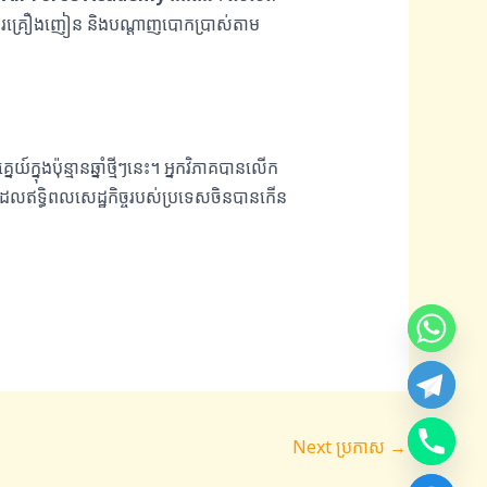
ដូរគ្រឿងញៀន និងបណ្តាញបោកប្រាស់តាម
នុងប៉ុន្មានឆ្នាំថ្មីៗនេះ។ អ្នកវិភាគបានលើក
ន់ដែលឥទ្ធិពលសេដ្ឋកិច្ចរបស់ប្រទេសចិនបានកើន
Next ប្រកាស
→