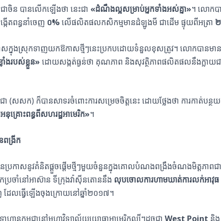
ម្ពុជាចិន បានលើកឡើងថា នេះជា
«
ដំណឹងល្អសម្រាប់អ្នកទាំងអស់គ្នា
»
។ លោកបាន
្កើតពន្ធនាំចេញ
០%
លើផលិតផលកសិកម្មមានដំឡូងមី ជាដើម ផ្ទុយពីអត្រា
រាសក្នុងស្រុកទាញយកឱកាសថ្មីៗនេះប្រកបដោយទំនួលខុសត្រូវ។ លោកបានមា
ាំងរបស់ខ្លួន
»
ដោយសង្កត់ធ្ងន់ថា គុណភាព និងសុវត្ថិភាពផលិតផលនឹងក្លាយ
្ពុជា (សសក
)
ក៏បានសាទរចំពោះការសម្រេចចិត្តនេះ ដោយថ្លែងថា ការកាត់បន្ថ
រអនុគ្រោះពន្ធពីសហរដ្ឋអាមេរិក
»
។
នពង្រីក
ប្រកាសនូវគំនិតផ្តួចផ្តើមថ្មីៗមួយចំនួនក្នុងគោលបំណងពង្រឹងចំណងមិត្តភា
្រចាំនៅអាស៊ាន ទីក្រុងវ៉ាស៊ីនតោននឹង
លុបចោលការហាមឃាត់ការលក់អាវុធ
 ដែលធ្វើឡើងចុងក្រោយនៅឆ្នាំ២០១៧។
ាហានកម្ពុជានៅមហាវិទ្យាល័យយោធាអាមេរិកល្បីៗដូចជា
West Point
និ