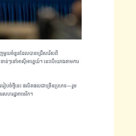
និញមួយចំនួនដែលបានជ្រើសរើសពី
រទេសសំខាន់ៗនៅអាស៊ីអាគ្នេយ៍។ នេះបើយោងតាមការ
រៀបចំថ្មីនេះ ផលិតផលជាច្រើនប្រភេទ—រួម
ារសហរដ្ឋអាមេរិក។