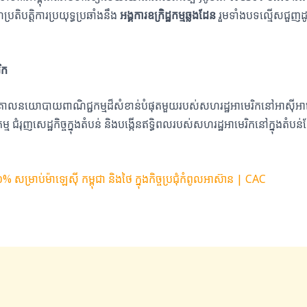
តិបត្តិការប្រយុទ្ធប្រឆាំងនឹង
អង្គការឧក្រិដ្ឋកម្មឆ្លងដែន
រួមទាំងបទល្មើសជួញ
ិក
រគោលនយោបាយពាណិជ្ជកម្មដ៏សំខាន់បំផុតមួយរបស់សហរដ្ឋអាមេរិកនៅអាស៊ីអាគ្នេយ៍ក្
ំរុញសេដ្ឋកិច្ចក្នុងតំបន់ និងបង្កើនឥទ្ធិពលរបស់សហរដ្ឋអាមេរិកនៅក្នុងតំប
សម្រាប់ម៉ាឡេស៊ី កម្ពុជា និងថៃ ក្នុងកិច្ចប្រជុំកំពូលអាស៊ាន | CAC