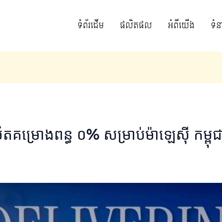
ទំព័រដើម
ផលិតផល
អំពីយើង
ទំន
ម្រោងពន្ធ ០% សម្រាប់ម៉ាឡេស៊ី កម្ពុជា និង