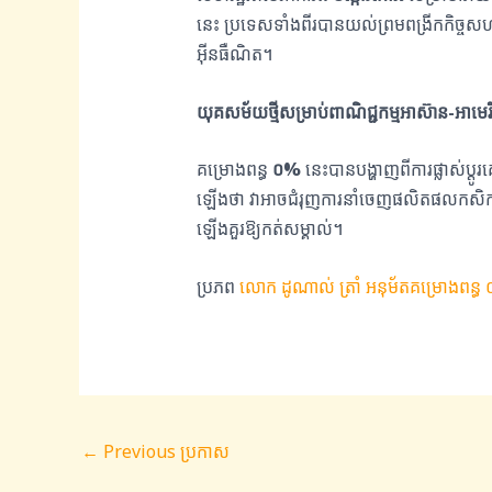
នេះ ប្រទេសទាំងពីរបានយល់ព្រមពង្រីកកិច្ចសហប្រ
អ៊ីនធឺណិត។
យុគសម័យថ្មីសម្រាប់ពាណិជ្ជកម្មអាស៊ាន-អាមេរ
គម្រោងពន្ធ
០%
នេះបានបង្ហាញពីការផ្លាស់ប្តូ
ឡើងថា វាអាចជំរុញការនាំចេញផលិតផលកសិកម្ម ជ
ឡើងគួរឱ្យកត់សម្គាល់។
ប្រភព
លោក ដូណាល់ ត្រាំ អនុម័តគម្រោងពន្ធ ០% 
←
Previous ប្រកាស