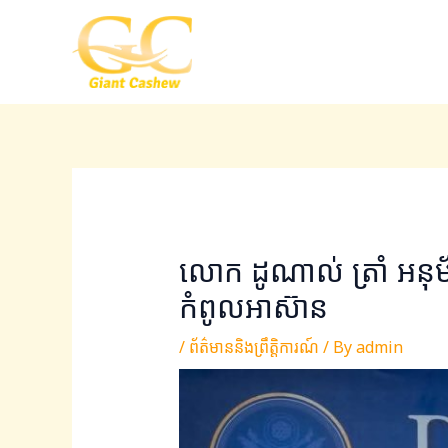
Skip
Post
to
navigation
content
លោក ដូណាល់ ត្រាំ អនុម័តគ
កំពូលអាស៊ាន
/
ព័ត៌មាននិងព្រឹត្តិការណ៍
/ By
admin