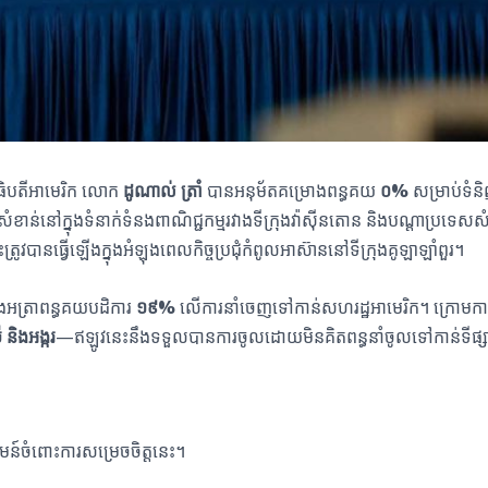
ធិបតីអាមេរិក លោក
ដូណាល់ ត្រាំ
បានអនុម័តគម្រោងពន្ធគយ
០%
សម្រាប់ទំ
តូរដ៏សំខាន់នៅក្នុងទំនាក់ទំនងពាណិជ្ជកម្មរវាងទីក្រុងវ៉ាស៊ីនតោន និងបណ្តាប្
្រូវបានធ្វើឡើងក្នុងអំឡុងពេលកិច្ចប្រជុំកំពូលអាស៊ាននៅទីក្រុងគូឡាឡាំពួរ។
ងអត្រាពន្ធគយបដិការ
១៩%
លើការនាំចេញទៅកាន់សហរដ្ឋអាមេរិក។ ក្រោមការ
ី និងអង្ករ
—
ឥឡូវនេះនឹងទទួលបានការចូលដោយមិនគិតពន្ធនាំចូលទៅកាន់ទីផ្ស
គមន៍ចំពោះការសម្រេចចិត្តនេះ។