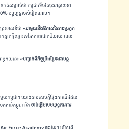
កត់សម្គាល់ថា កម្ពុជាទើបតែចុះហត្ថលេខា
២០%
បច្ចុប្បន្នរបស់វៀតណាម។
នប្រសាសន៍ថា
«
ជាមួយនឹងឱកាសនៃការប្រកួត
ជាកត្តាគន្លឹះឆ្ពោះទៅរកភាពជោគជ័យរយៈពេល
យពន្ធគយនេះ
«
បញ្ជាក់ពីកិច្ចប្រឹងប្រែងជាបន្ត
ពជាមួយកម្ពុជា។ យោងតាមសេចក្តីថ្លែងការណ៍ដែល
មកកាន់កម្ពុជា និង
ចាប់ផ្តើមសមយុទ្ធការពារ
ង
Air Force Academy
ផងដែរ។ លើសពី