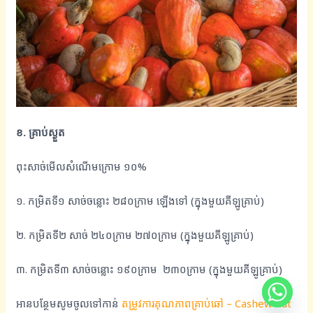
ខ. គ្រាប់ស្ងួត
ពុះសាច់មើលសំណើមក្រោម ១០%
១. កម្រិតទី១ សាច់ចន្លោះ ២៨០ក្រាម ឡើងទៅ (ក្នុងមួយគីឡូគ្រាប់)
២. កម្រិតទី២ សាច់ ២៤០ក្រាម ២៧០ក្រាម (ក្នុងមួយគីឡូគ្រាប់)
៣. កម្រិតទី៣ សាច់ចន្លោះ ១៩០ក្រាម ២៣០ក្រាម (ក្នុងមួយគីឡូគ្រាប់)
អានបន្ថែមសូមចូលទៅកាន់
តម្រូវការគុណភាពគ្រាប់ឆៅ – Cashew nut