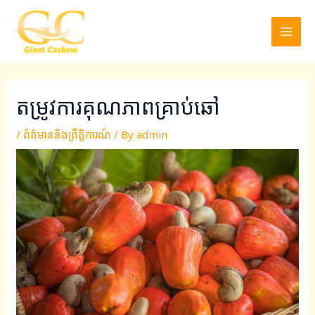
Skip
Post
MAI
to
navigation
MEN
content
តម្រូវការគុណភាពគ្រាប់ឆៅ
/
ព័ត៌មាននិងព្រឹត្តិការណ៍
/ By
admin