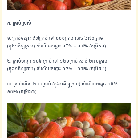
ក. គ្រាប់ស្រស់
១. គ្រាប់ចន្លោះ ៩៧គ្រាប់ ទៅ ១១០គ្រាប់ សាច់ ២៧០ក្រាម
(ក្នុង១គីឡូក្រាម) សំណើមចន្លោះ ១៥% – ១៧%​ (កម្រិត១)
២. គ្រាប់ចន្លោះ ១០៤ គ្រាប់ ទៅ ១២៦គ្រាប់ សាច់ ២៧០ក្រាម
(ក្នុង១គីឡូក្រាម) សំណើមចន្លោះ ១៥% – ១៧%​ (កម្រិត២)
៣. គ្រាប់លើស​ ២០០គ្រាប់ (ក្នុង១គីឡូក្រាម) សំណើមចន្លោះ ១៥% –
១៧%​ (កម្រិត៣)