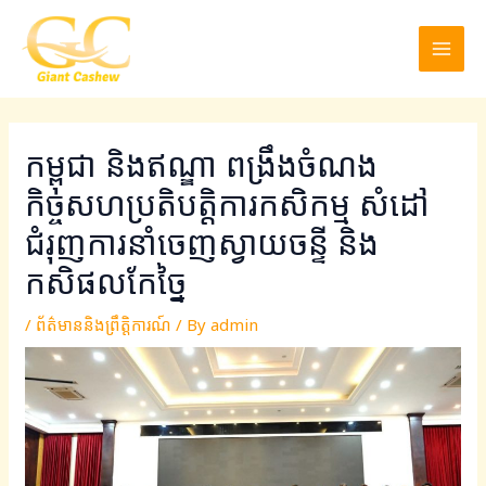
Skip
Post
MAI
to
navigation
MEN
content
កម្ពុជា និងឥណ្ឌា ពង្រឹងចំណង
កិច្ចសហប្រតិបត្តិការកសិកម្ម សំដៅ
ជំរុញការនាំចេញស្វាយចន្ទី និង
កសិផលកែច្នៃ
/
ព័ត៌មាននិងព្រឹត្តិការណ៍
/ By
admin