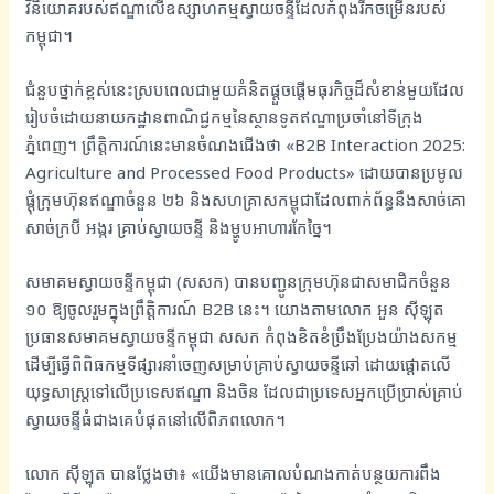
វិនិយោគរបស់ឥណ្ឌាលើឧស្សាហកម្មស្វាយចន្ទីដែលកំពុងរីកចម្រើនរបស់
កម្ពុជា។
ជំនួបថ្នាក់ខ្ពស់នេះស្របពេលជាមួយគំនិតផ្តួចផ្តើមធុរកិច្ចដ៏សំខាន់មួយដែល
រៀបចំដោយនាយកដ្ឋានពាណិជ្ជកម្មនៃស្ថានទូតឥណ្ឌាប្រចាំនៅទីក្រុង
ភ្នំពេញ។ ព្រឹត្តិការណ៍នេះមានចំណងជើងថា «B2B Interaction 2025:
Agriculture and Processed Food Products» ដោយបានប្រមូល
ផ្ដុំក្រុមហ៊ុនឥណ្ឌាចំនួន ២៦ និងសហគ្រាសកម្ពុជាដែលពាក់ព័ន្ធនឹងសាច់គោ
សាច់ក្របី អង្ករ គ្រាប់ស្វាយចន្ទី និងម្ហូបអាហារកែច្នៃ។
សមាគមស្វាយចន្ទីកម្ពុជា (សសក) បានបញ្ជូនក្រុមហ៊ុនជាសមាជិកចំនួន
១០ ឱ្យចូលរួមក្នុងព្រឹត្តិការណ៍ B2B នេះ។ យោងតាមលោក អួន ស៊ីឡុត
ប្រធានសមាគមស្វាយចន្ទីកម្ពុជា សសក កំពុងខិតខំប្រឹងប្រែងយ៉ាងសកម្ម
ដើម្បីធ្វើពិពិធកម្មទីផ្សារនាំចេញសម្រាប់គ្រាប់ស្វាយចន្ទីឆៅ ដោយផ្តោតលើ
យុទ្ធសាស្ត្រទៅលើប្រទេសឥណ្ឌា និងចិន ដែលជាប្រទេសអ្នកប្រើប្រាស់គ្រាប់
ស្វាយចន្ទីធំជាងគេបំផុតនៅលើពិភពលោក។
លោក ស៊ីឡុត បានថ្លែងថា៖ «យើងមានគោលបំណងកាត់បន្ថយការពឹង