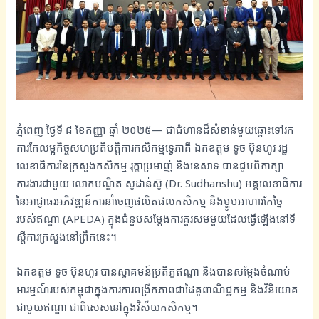
ភ្នំពេញ ថ្ងៃទី ៨ ខែកញ្ញា ឆ្នាំ ២០២៥— ជាជំហានដ៏សំខាន់មួយឆ្ពោះទៅរក
ការកែលម្អកិច្ចសហប្រតិបត្តិការកសិកម្មទ្វេភាគី ឯកឧត្តម ទូច ប៊ុនហូរ រដ្ឋ
លេខាធិការនៃក្រសួងកសិកម្ម រុក្ខាប្រមាញ់ និងនេសាទ បានជួបពិភាក្សា
ការងារជាមួយ លោកបណ្ឌិត សូដាន់ស៊ូ (Dr. Sudhanshu) អគ្គលេខាធិការ
នៃអាជ្ញាធរអភិវឌ្ឍន៍ការនាំចេញផលិតផលកសិកម្ម និងម្ហូបអាហារកែច្នៃ
របស់ឥណ្ឌា (APEDA) ក្នុងជំនួបសម្តែងការគួរសមមួយដែលធ្វើឡើងនៅទី
ស្ដីការក្រសួងនៅព្រឹកនេះ។
ឯកឧត្តម ទូច ប៊ុនហូរ បានស្វាគមន៍ប្រតិភូឥណ្ឌា និងបានសម្តែងចំណាប់
អារម្មណ៍របស់កម្ពុជាក្នុងការការពង្រីកភាពជាដៃគូពាណិជ្ជកម្ម និងវិនិយោគ
ជាមួយឥណ្ឌា ជាពិសេសនៅក្នុងវិស័យកសិកម្ម។