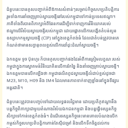
ជំនួបនេះបានគូសបញ្ជាក់អំពីឱកាសសំខាន់ៗសម្រាប់កិច្ចសហប្រតិបត្តិការ
រួមទាំងការនាំចេញគ្រាប់ស្វាយចន្ទីឆៅរបស់កម្ពុជាទៅកាន់ប្រទេសឥណ្ឌា។
ភាគីទាំងពីរបានពិភាក្សាអំពីផែនការដើម្បីទាក់ទាញការវិនិយោគរបស់
ឥណ្ឌាលើវិស័យស្វាយចន្ទីរបស់កម្ពុជា ដោយផ្តោតលើការបង្កើតតំបន់សួន
ឧស្សាហកម្មស្វាយចន្ទី (CIP) នៅក្នុងខេត្តកំពង់ធំ ដែលជាតំបន់ត្រូវបានគេ
កំណត់ថាមានសក្តានុពលខ្ពស់លើការដាំដុះដំណាំស្វាយចន្ទី។
ឯកឧត្តម ទូច ប៊ុនហូរ ក៏បានគូសបញ្ជាក់ផងដែរអំពីការត្រៀមលក្ខណៈរបស់
កម្ពុជាក្នុងការស្វាគមន៍វិនិយោគិនលើការកែច្នៃ និងនាំចេញគ្រាប់ស្វាយចន្ទី។
ឯកឧត្តមបានលើកឡើងថា កម្ពុជាផលិតពូជស្វាយចន្ទីលំដាប់ខ្ពស់ដូចជា
M23, M10, H09 និង IM4 ដែលមានភាពទាក់ទាញខ្លាំងនៅក្នុងទីផ្សារ
អន្តរជាតិ។
ជំនួបនេះត្រូវបានបញ្ចប់ទៅដោយលទ្ធផលវិជ្ជមាន ដោយប្រតិភូឥណ្ឌានឹង
បន្តកិច្ចពិភាក្សាជាមួយតំណាងវិស័យឯកជនកម្ពុជា និងបន្តធ្វើទស្សនកិច្ច
សិក្សាទៅកាន់ខេត្តកំពង់ធំ។ ដំណើរទស្សនកិច្ចនេះមានគោលបំណងលើក
កម្ពស់កិច្ចសហប្រតិបត្តិការកាន់តែស៊ីជម្រៅ និងលើកទឹកចិត្តដល់ការ